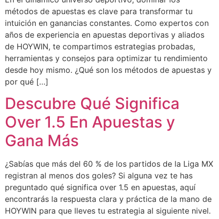
métodos de apuestas es clave para transformar tu
intuición en ganancias constantes. Como expertos con
años de experiencia en apuestas deportivas y aliados
de HOYWIN, te compartimos estrategias probadas,
herramientas y consejos para optimizar tu rendimiento
desde hoy mismo. ¿Qué son los métodos de apuestas y
por qué […]
Descubre Qué Significa
Over 1.5 En Apuestas y
Gana Más
¿Sabías que más del 60 % de los partidos de la Liga MX
registran al menos dos goles? Si alguna vez te has
preguntado qué significa over 1.5 en apuestas, aquí
encontrarás la respuesta clara y práctica de la mano de
HOYWIN para que lleves tu estrategia al siguiente nivel.