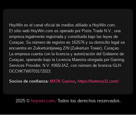
HoyWin es el canal oficial de medios afiliado a HoyWin.com.
El sitio web HoyWin.com es operado por Pistis Trade N.V., una
empresa legalmente registrada y constituida bajo las leyes de
Curaçao. Su número de registro es 162576 y su domicilio legal se
encuentra en Zuikertuintjeweg Z/N (Zuikertuin Tower), Curaçao.
La empresa cuenta con la licencia y autorización del Gobierno de
Curaçao, operando bajo la Licencia Maestra otorgada por Gaming
Services Provider, N.V. #365/JAZ, con número de licencia GLH-
OCCHKTW0703172023.
Socios de confianza:
MX7K Casino
,
https://betmxs11.com/
2025 ©
hoywin.com
. Todos los derechos reservados.