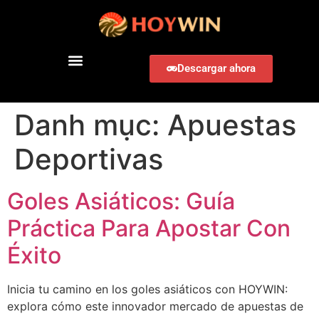
Descargar ahora
DESCARGAR HOYWIN
Danh mục:
Apuestas
Deportivas
Goles Asiáticos: Guía
Práctica Para Apostar Con
Éxito
Inicia tu camino en los goles asiáticos con HOYWIN:
explora cómo este innovador mercado de apuestas de