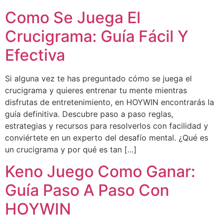
Como Se Juega El
Crucigrama: Guía Fácil Y
Efectiva
Si alguna vez te has preguntado cómo se juega el
crucigrama y quieres entrenar tu mente mientras
disfrutas de entretenimiento, en HOYWIN encontrarás la
guía definitiva. Descubre paso a paso reglas,
estrategias y recursos para resolverlos con facilidad y
conviértete en un experto del desafío mental. ¿Qué es
un crucigrama y por qué es tan […]
Keno Juego Como Ganar:
Guía Paso A Paso Con
HOYWIN