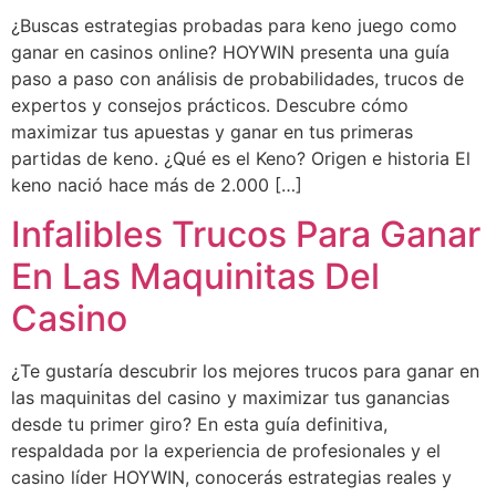
¿Buscas estrategias probadas para keno juego como
ganar en casinos online? HOYWIN presenta una guía
paso a paso con análisis de probabilidades, trucos de
expertos y consejos prácticos. Descubre cómo
maximizar tus apuestas y ganar en tus primeras
partidas de keno. ¿Qué es el Keno? Origen e historia El
keno nació hace más de 2.000 […]
Infalibles Trucos Para Ganar
En Las Maquinitas Del
Casino
¿Te gustaría descubrir los mejores trucos para ganar en
las maquinitas del casino y maximizar tus ganancias
desde tu primer giro? En esta guía definitiva,
respaldada por la experiencia de profesionales y el
casino líder HOYWIN, conocerás estrategias reales y