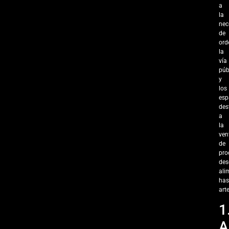
a
la
nec
de
ord
la
vía
púb
y
los
esp
des
a
la
ven
de
pro
des
ali
has
art
1
A