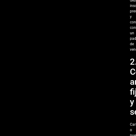
deb
insc
pre
y
con
con
un
pad
de
ven
2
C
a
fi
y
s
Car
o
pue