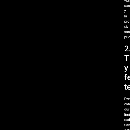
vig
san
y
la
pro
civi
son
prio
2
T
y
f
t
Eve
con
dur
lim
ca
tia