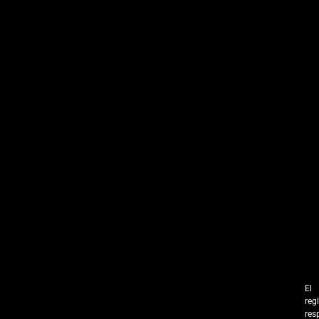
El
reg
res