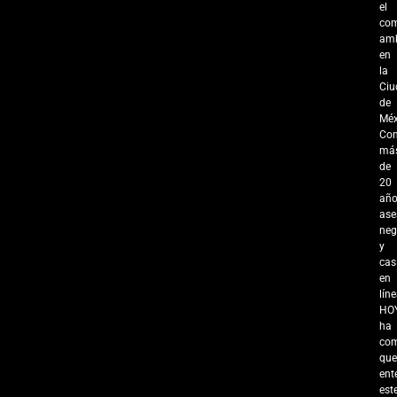
el
com
amb
en
la
Ciu
de
Méx
Co
má
de
20
añ
ase
neg
y
cas
en
líne
HO
ha
co
que
ent
est