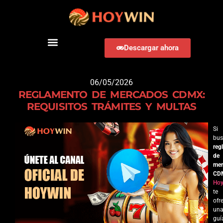
Descargar ahora
DESCARGAR HOYWIN
06/05/2026
REGLAMENTO DE MERCADOS CDMX:
REQUISITOS TRÁMITES Y MULTAS
Si
bus
reg
de
mer
CD
Hoy
te
ofr
un
guí