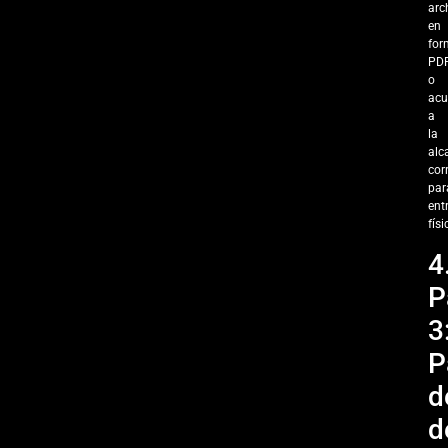
arc
en
for
PD
o
acu
a
la
alc
cor
par
ent
físi
4
P
3
P
d
d