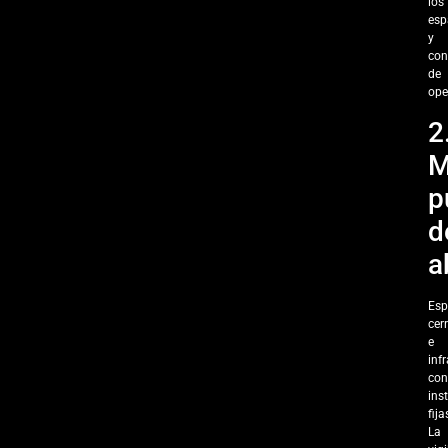
los
esp
y
con
de
ope
2
M
p
d
a
Esp
cer
e
inf
con
ins
fija
La