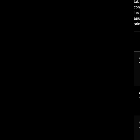
tab
con
las
apu
pri