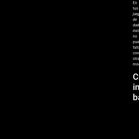
En
tus
jue
de
dad
ins
no
pue
falt
con
otr
mod
C
i
b