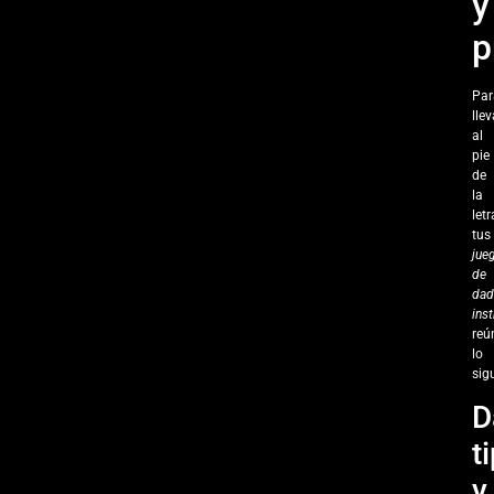
y
p
Par
llev
al
pie
de
la
letr
tus
jue
de
dad
ins
reú
lo
sig
D
t
y