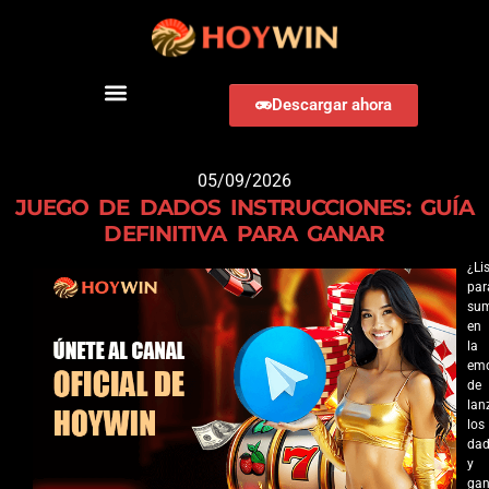
Descargar ahora
DESCARGAR HOYWIN
05/09/2026
JUEGO DE DADOS INSTRUCCIONES: GUÍA
DEFINITIVA PARA GANAR
¿Li
par
sum
en
la
em
de
lan
los
da
y
gan