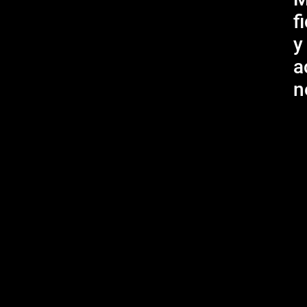
f
y
a
n